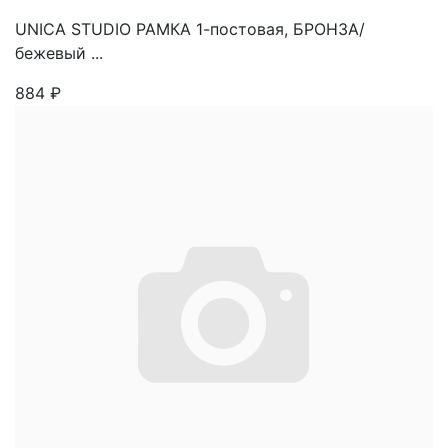
UNICA STUDIO РАМКА 1-постовая, БРОНЗА/
бежевый ...
884
₽