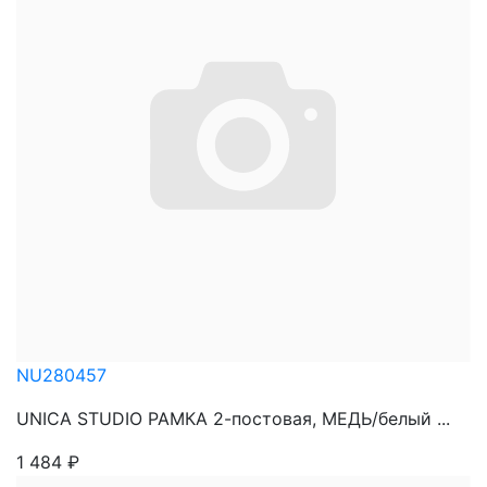
NU280457
UNICA STUDIO РАМКА 2-постовая, МЕДЬ/белый ...
1 484
₽