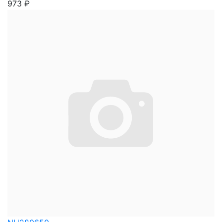
973
₽