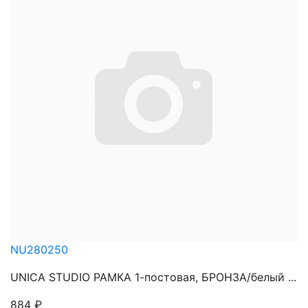
NU280250
UNICA STUDIO РАМКА 1-постовая, БРОНЗА/белый ...
884
₽