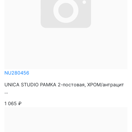
NU280456
UNICA STUDIO РАМКА 2-постовая, ХРОМ/антрацит
...
1 065
₽