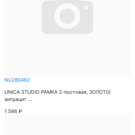
NU280462
UNICA STUDIO РАМКА 2-постовая, ЗОЛОТО/
антрацит ...
1 586
₽