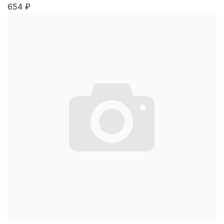
654
₽