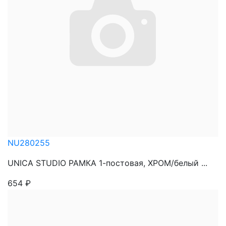
NU280255
UNICA STUDIO РАМКА 1-постовая, ХРОМ/белый ...
654
₽