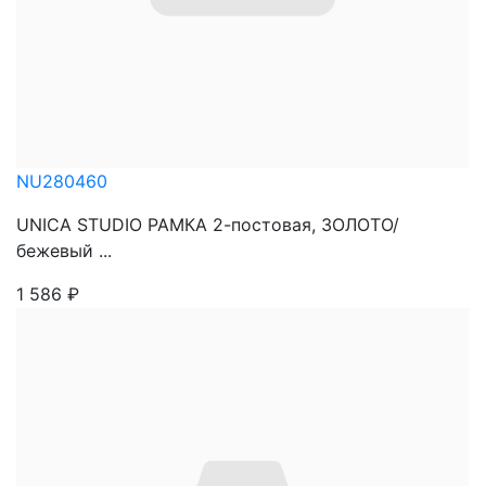
NU280460
UNICA STUDIO РАМКА 2-постовая, ЗОЛОТО/
бежевый ...
1 586
₽