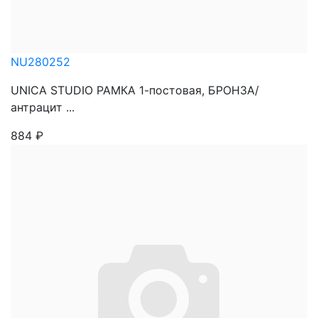
NU280252
UNICA STUDIO РАМКА 1-постовая, БРОНЗА/
антрацит ...
884
₽