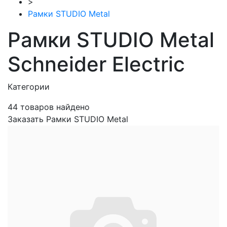
>
Рамки STUDIO Metal
Рамки STUDIO Metal
Schneider Electric
Категории
44
товаров найдено
Заказать Рамки STUDIO Metal