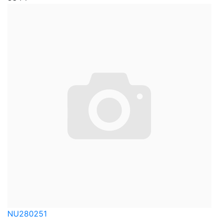
NU280251