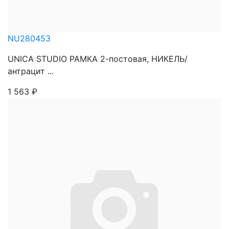
NU280453
UNICA STUDIO РАМКА 2-постовая, НИКЕЛЬ/
антрацит ...
1 563
₽