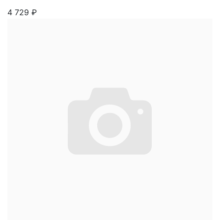
4 729
₽