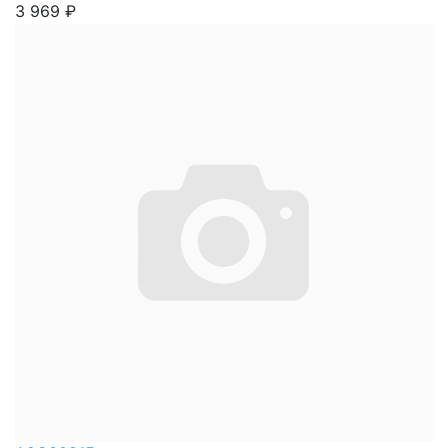
3 969
₽