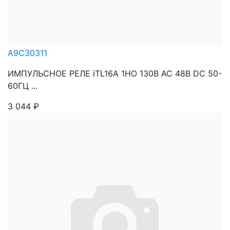
A9C30311
ИМПУЛЬСНОЕ РЕЛЕ iTL16A 1НО 130В АС 48В DC 50-
60ГЦ ...
3 044
₽