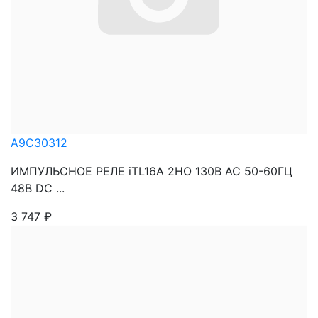
A9C30312
ИМПУЛЬСНОЕ РЕЛЕ iTL16A 2НО 130В АС 50-60ГЦ
48В DC ...
3 747
₽