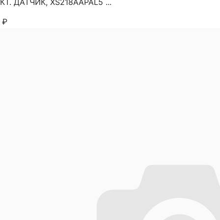
Т. ДАТЧИК, XS218AAPAL5 ...
4
₽