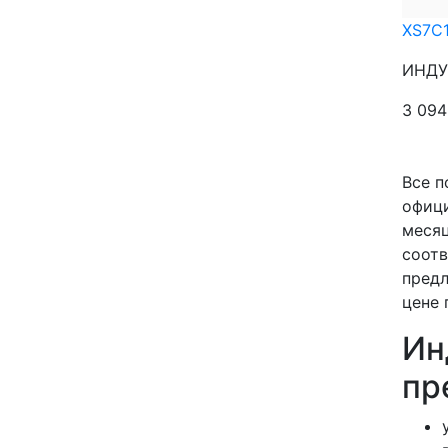
XS7C
ИНДУК
3 09
Все п
офици
месяц
соотв
предл
цене 
Ин
пр