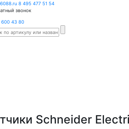
6088.ru
Заказать
8 495 477 51 54
атный звонок
звонок
 600 43 80
Склад
Производители
Категории
Доста
товаров
чики Schneider Electr