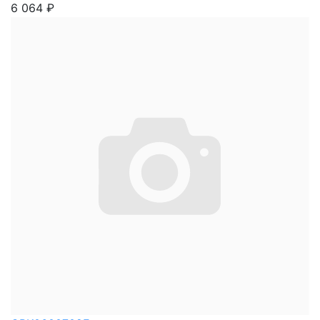
6 064
₽