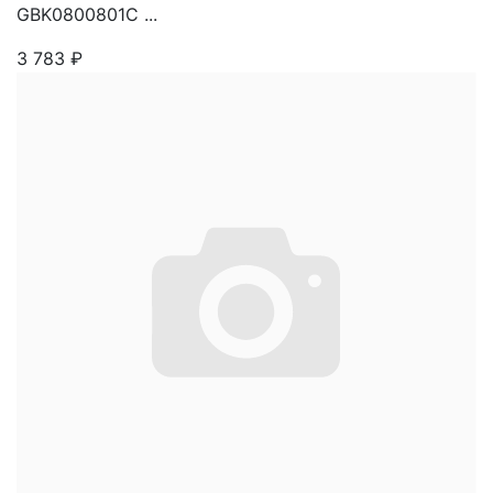
GBK0800801C ...
3 783
₽