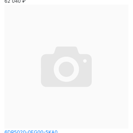
62 040
₽
6DR5020-0EG00-5KA0