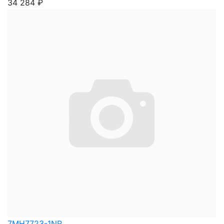
34 284
₽
7MH7723-1NR