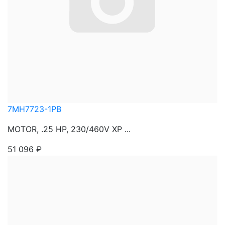
7MH7723-1PB
MOTOR, .25 HP, 230/460V XP ...
51 096
₽