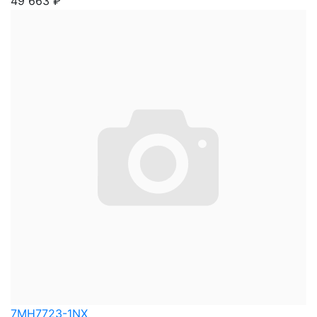
49 663
₽
7MH7723-1NX