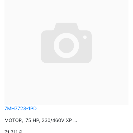
7MH7723-1PD
MOTOR, .75 HP, 230/460V XP ...
71 711
₽