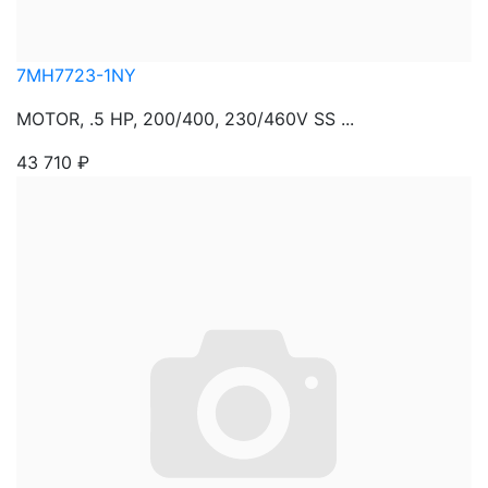
7MH7723-1NY
MOTOR, .5 HP, 200/400, 230/460V SS ...
43 710
₽