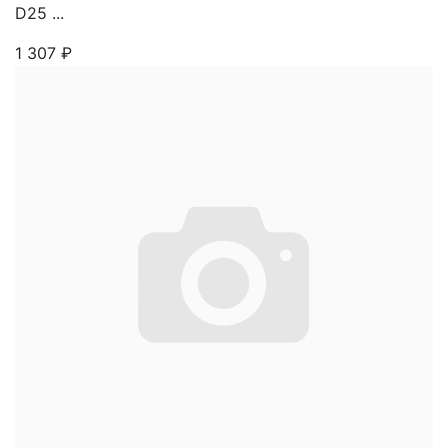
D25 ...
1 307
₽