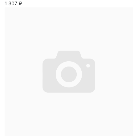
1 307
₽