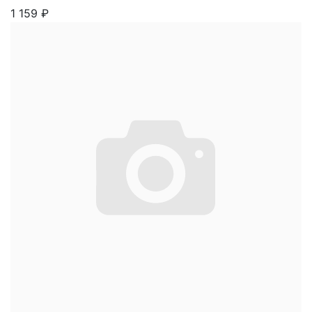
1 159
₽