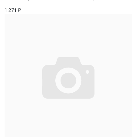
1 271
₽