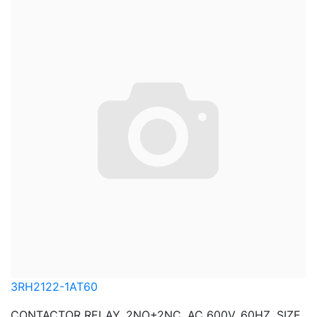
3RH2122-1AT60
CONTACTOR RELAY, 2NO+2NC, AC 600V, 60HZ, SIZE