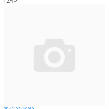
1 271
₽
3RH2122-1AV60