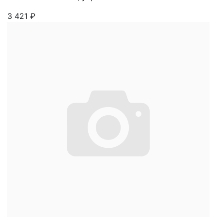
3 421
₽