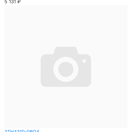
5 131
₽
3TH4310-0BQ4