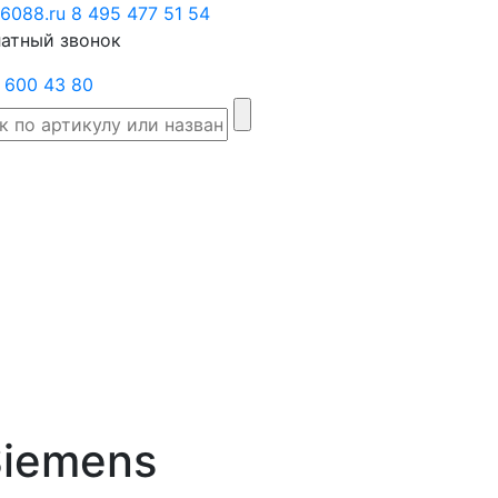
6088.ru
Заказать
8 495 477 51 54
атный звонок
звонок
 600 43 80
Склад
Производители
Категории
Доста
товаров
iemens