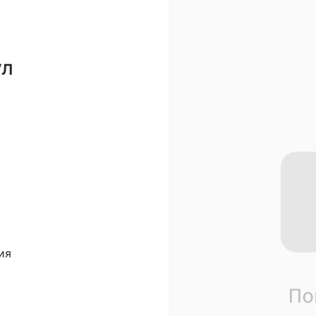
ул
ия