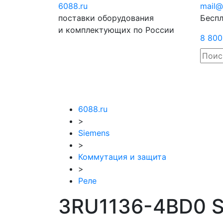
6088
.ru
Отправить
mail@
поставки оборудования
запрос
Беспл
и комплектующих по России
8 800
6088.ru
>
Siemens
>
Коммутация и защита
>
Реле
3RU1136-4BD0 S