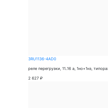
3RU1136-4AD0
реле перегрузки, 11..16 a, 1нo+1нз, типора
2 627
₽