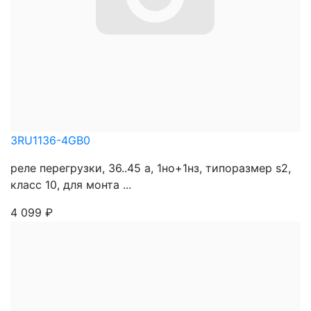
3RU1136-4GB0
реле перегрузки, 36..45 a, 1нo+1нз, типоразмер s2,
класс 10, для монта ...
4 099
₽