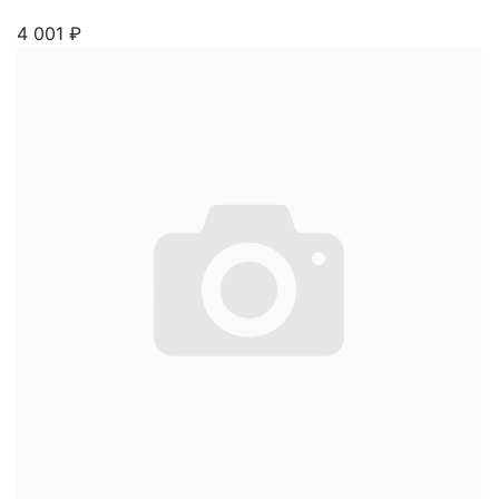
4 001
₽