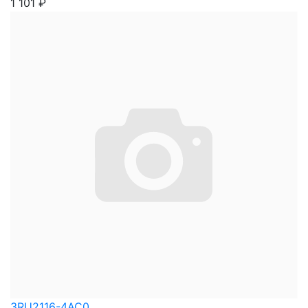
1 101
₽
3RU2116-4AC0