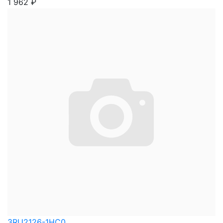
1 962
₽
3RU2126-1HC0