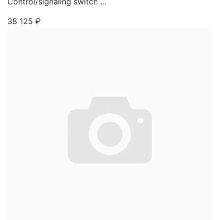
Control/signaling switch ...
38 125
₽