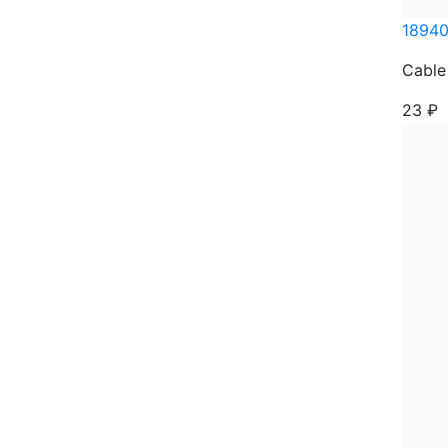
1894
Cable
23
₽