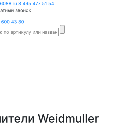
6088.ru
Заказать
8 495 477 51 54
атный звонок
звонок
 600 43 80
Склад
Производители
Категории
Доста
товаров
ители Weidmuller