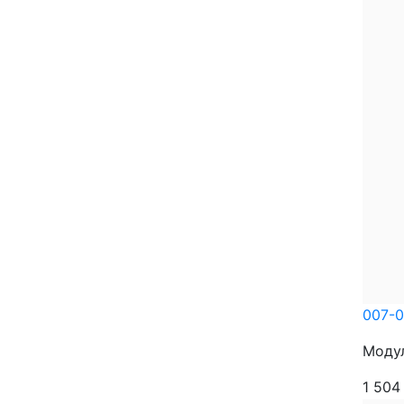
007-
Модул
1 50