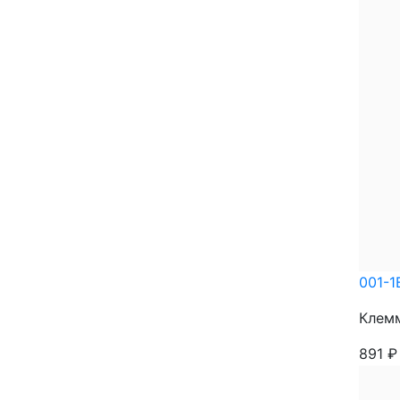
001-1
Клемм
891
₽