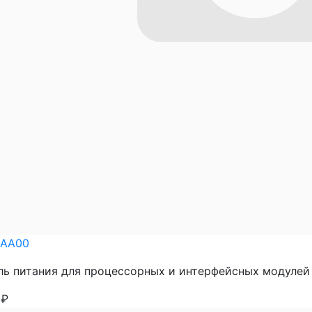
0AA00
ь питания для процессорных и интерфейсных модулей SLI
4
₽