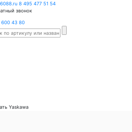
6088.ru
Заказать
8 495 477 51 54
атный звонок
звонок
 600 43 80
Склад
Производители
Категории
Доста
товаров
ать Yaskawa