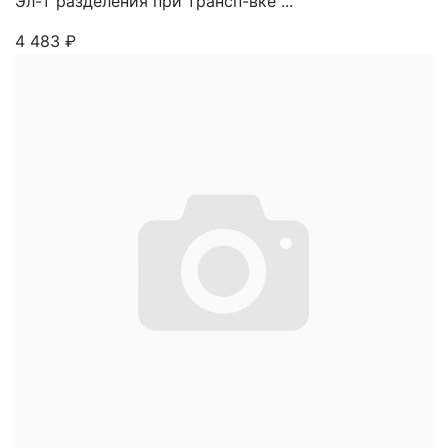
Эл-т разделения при трансп-вке ...
4 483
₽