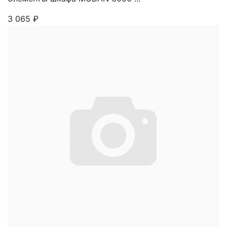
3 065
₽