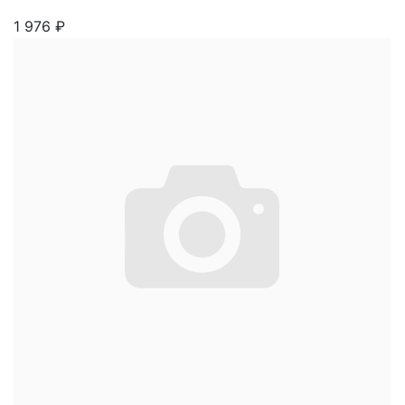
1 976
₽