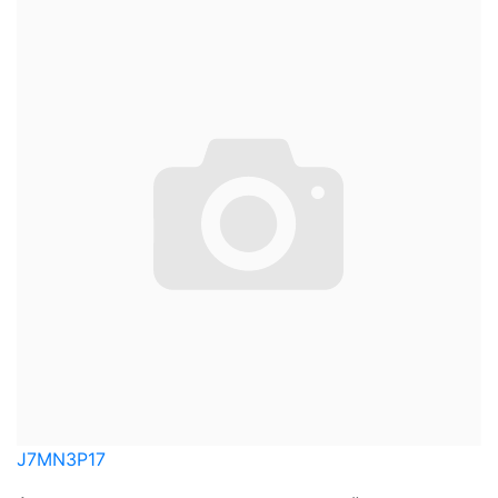
J7MN3P17