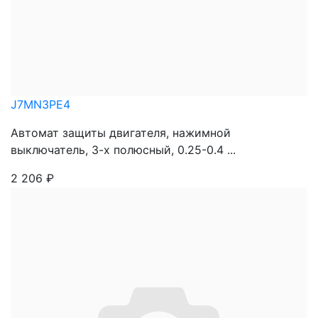
J7MN3PE4
Автомат защиты двигателя, нажимной
выключатель, 3-х полюсный, 0.25-0.4 ...
2 206
₽