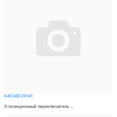
A4EGBE2R041
3-позиционный переключатель ...