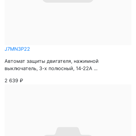
J7MN3P22
Автомат защиты двигателя, нажимной
выключатель, 3-х полюсный, 14-22A ...
2 639
₽