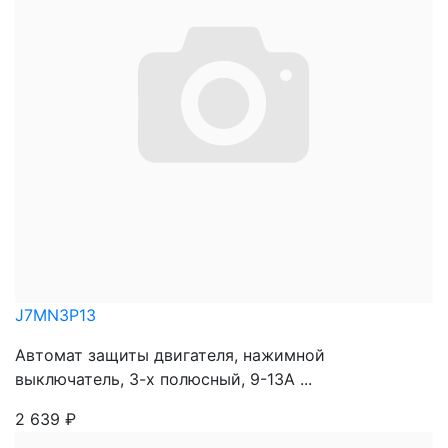
J7MN3P13
Автомат защиты двигателя, нажимной
выключатель, 3-х полюсный, 9-13A ...
2 639
₽