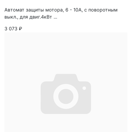
Автомат защиты мотора, 6 - 10А, с поворотным
выкл., для двиг.4кВт ...
3 073
₽