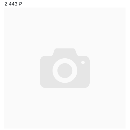
2 443
₽