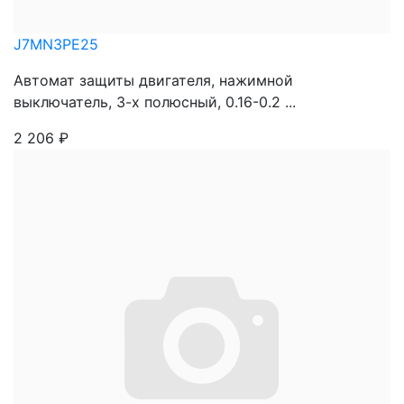
J7MN3PE25
Автомат защиты двигателя, нажимной
выключатель, 3-х полюсный, 0.16-0.2 ...
2 206
₽