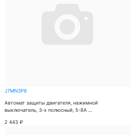
J7MN3P8
Автомат защиты двигателя, нажимной
выключатель, 3-х полюсный, 5-8A ...
2 443
₽