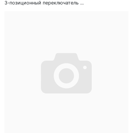
3-позиционный переключатель ...