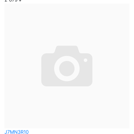
J7MN3R10