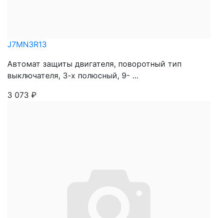
J7MN3R13
Автомат защиты двигателя, поворотный тип
выключателя, 3-х полюсный, 9- ...
3 073
₽