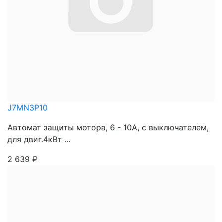
J7MN3P10
Автомат защиты мотора, 6 - 10А, с выключателем,
для двиг.4кВт ...
2 639
₽