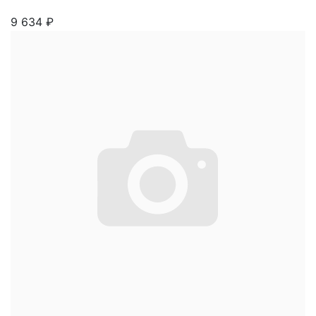
9 634
₽