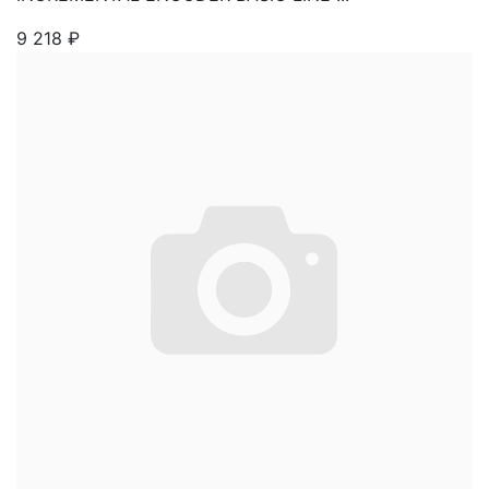
9 218
₽