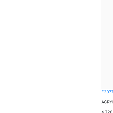
E207
ACRYL
4 72