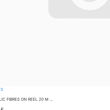
73
IC FIBRES ON REEL 20 M ...
8
₽