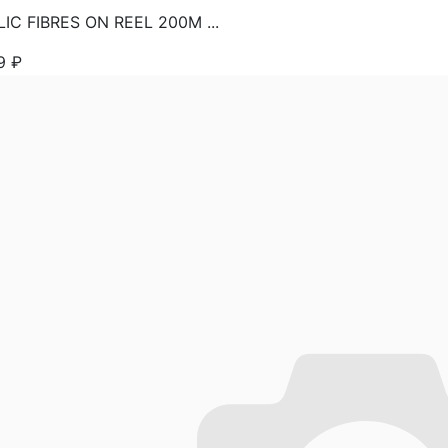
IC FIBRES ON REEL 200M ...
39
₽