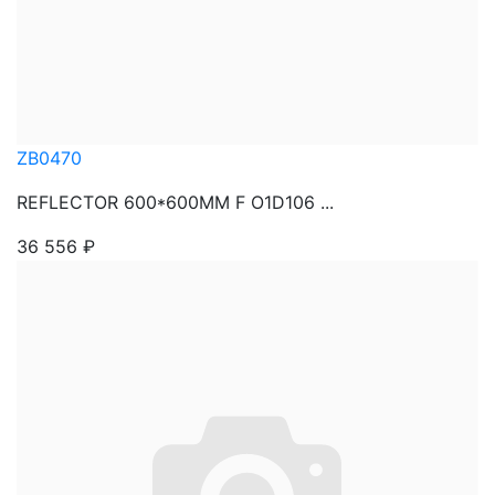
ZB0470
REFLECTOR 600*600MM F O1D106 ...
36 556
₽