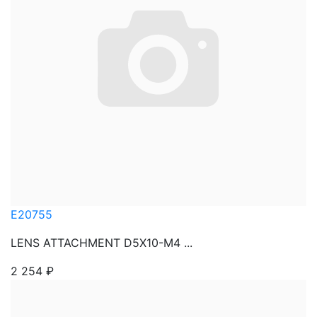
E20755
LENS ATTACHMENT D5X10-M4 ...
2 254
₽