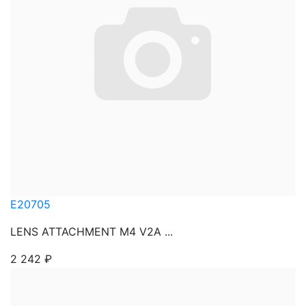
E20705
LENS ATTACHMENT M4 V2A ...
2 242
₽