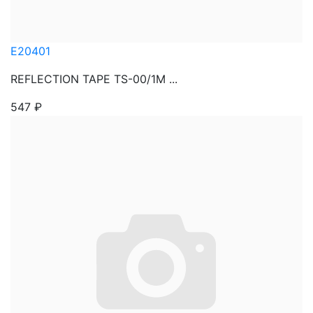
E20401
REFLECTION TAPE TS-00/1M ...
547
₽