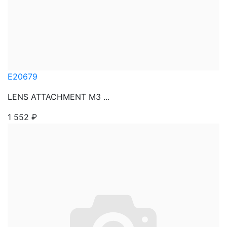
E20679
LENS ATTACHMENT M3 ...
1 552
₽