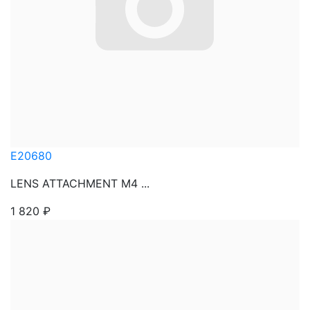
E20680
LENS ATTACHMENT M4 ...
1 820
₽