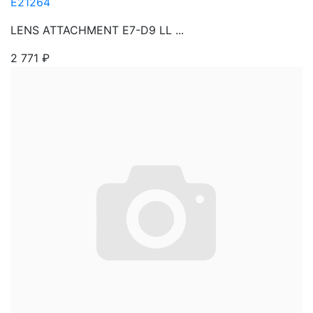
E21264
LENS ATTACHMENT E7-D9 LL ...
2 771
₽