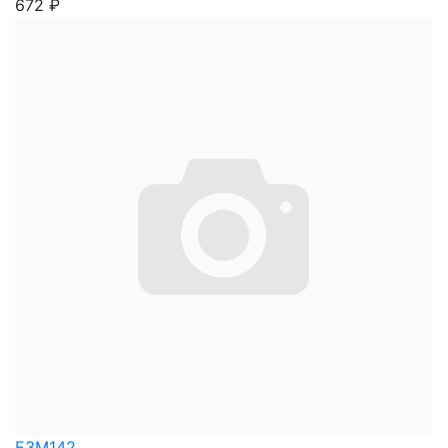
672
₽
E3M142