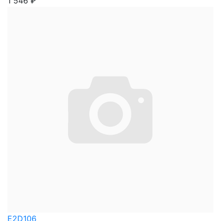
1 546
₽
E2D106