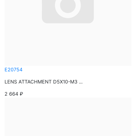
E20754
LENS ATTACHMENT D5X10-M3 ...
2 664
₽