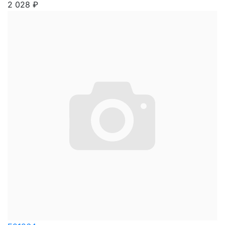
2 028
₽