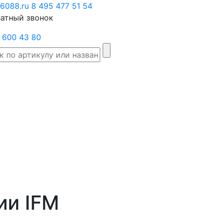
6088.ru
Заказать
8 495 477 51 54
атный звонок
звонок
 600 43 80
Склад
Производители
Категории
Доста
товаров
ии IFM