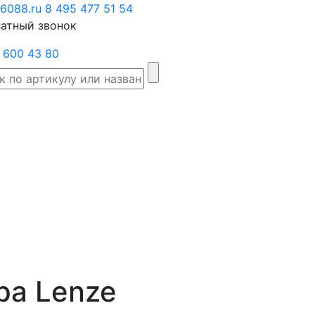
6088.ru
Заказать
8 495 477 51 54
атный звонок
звонок
 600 43 80
Склад
Производители
Категории
Доста
товаров
ра Lenze