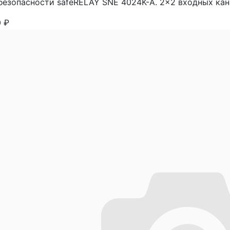
безопасности safeRELAY SNE 4024K-A. 2x2 входных канал
0
₽