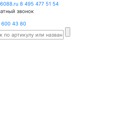
6088.ru
Заказать
8 495 477 51 54
атный звонок
звонок
 600 43 80
Склад
Производители
Категории
Доста
товаров