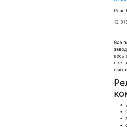
Реле 
12 31
Все п
завод
весь 
поста
выгод
Ре
ко